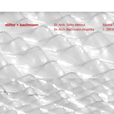
stifter + bachmann
Dr. Arch. Stifter Helmut
Bachla 
Dr. Arch. Bachmann Angelika
I - 3903