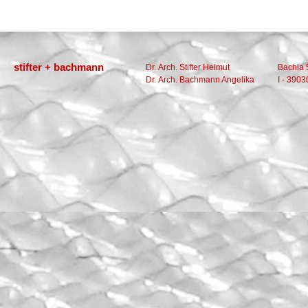
stifter + bachmann
Dr. Arch. Stifter Helmut
Bachla 
Dr. Arch. Bachmann Angelika
I - 3903